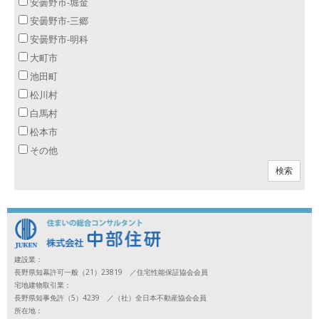
安曇野市-堀金
安曇野市-三郷
安曇野市-明科
大町市
池田町
松川村
白馬村
松本市
その他
建設業：
長野県知幕許可一般（21）23819 ／住宅性能保証協会会員
宅地建物取引業：
長野県知事免許（5）4239 ／（社）全日本不動産協会会員
所在地：