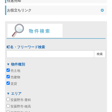
任意売却
お役立ちリンク
町名・フリーワード検索
▼ 物件種別
売土地
売建物
賃貸
▼ エリア
安曇野市-豊科
安曇野市-穂高