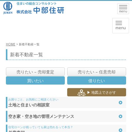
Toggle
naviga
menu
Toggl
menu
naviga
HOME
>
新着不動産一覧
新着不動産一覧
売りたい – 売却査定
売りたい – 任意売却
買いたい
借りたい
▶ 地図上でさがす
お困りごと、お気軽にご相談ください
土地と住まいの相談室
空き家・空き地の
管理メンテナンス
住宅ローンが残っていても家は売れるって本当？