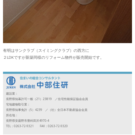
有明はサンクラブ（スイミングクラブ）の西方に
２LDKですが新築同様のリフォーム物件が販売開始です。
建設業：
長野県知幕許可一般（21）23819 ／住宅性能保証協会会員
宅地建物取引業：
長野県知事免許（5）4239 ／（社）全日本不動産協会会員
所在地：
長野県安曇野市豊科田沢4970-4
TEL：0263-72-9321 FAX：0263-72-9320