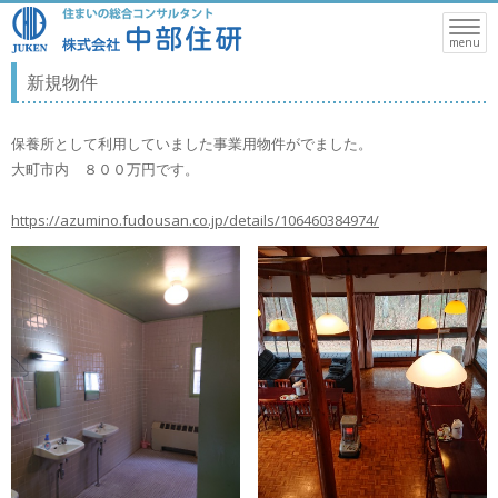
Toggle
naviga
menu
新規物件
保養所として利用していました事業用物件がでました。
大町市内 ８００万円です。
https://azumino.fudousan.co.jp/details/106460384974/