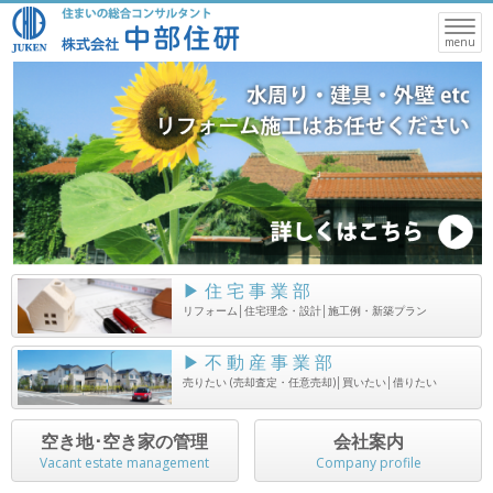
Toggle
naviga
menu
▶ 住 宅 事 業 部
リフォーム│住宅理念・設計│施工例・新築プラン
▶ 不 動 産 事 業 部
売りたい (売却査定・任意売却)│買いたい│借りたい
空き地･空き家の管理
会社案内
Vacant estate management
Company profile